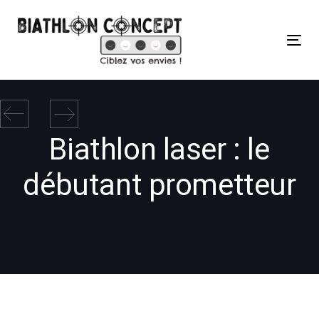
Skip
Skip
links
to
primary
Tog
navigation
nav
Skip
to
content
Biathlon laser : le
débutant prometteur